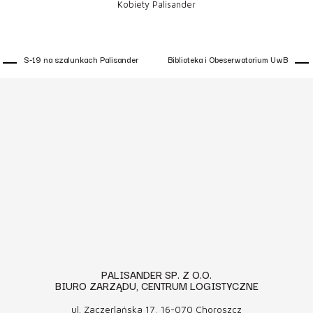
Kobiety Palisander
S-19 na szalunkach Palisander
Biblioteka i Obeserwatorium UwB
PALISANDER SP. Z O.O.
BIURO ZARZĄDU, CENTRUM LOGISTYCZNE
ul. Zaczerlańska 17, 16-070 Choroszcz