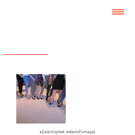
Wszystkie aktualności
#DzieńSzpilek w
Palisander
#DzienSzpilek
#WartoPomagać