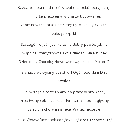
Każda kobieta musi mieć w szafie chociaż jedną parę i
mimo że pracujemy w branży budowlanej,
zdominowanej przez płeć męską to lubimy czasami
założyć szpilki.
Szczególnie jeśli jest ku temu dobry powód jak np.
wspólna, charytatywna akcja fundacji Na Ratunek
Dzieciom z Chorobą Nowotworową i salonu Moliera2.
Z chęcią wzięłyśmy udział w II Ogólnopolskim Dniu
Szpilek.
25 września przyszłyśmy do pracy w szpilkach,
zrobiłyśmy sobie zdjęcie i tym samym pomogłyśmy
dzieciom chorym na raka. Wy też możecie!
https://www.facebook.com/events/345401856656318/