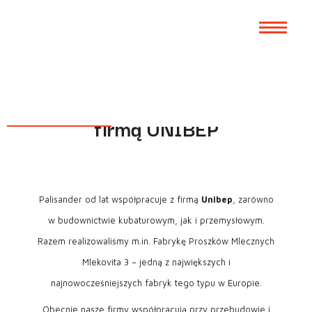
Wszystkie aktualności
Kolejna przemysłowa
budowa we współpracy z
firmą UNIBEP
Palisander od lat współpracuje z firmą
Unibep
, zarówno
w budownictwie kubaturowym, jak i przemysłowym.
Razem realizowaliśmy m.in. Fabrykę Proszków Mlecznych
Mlekovita 3 – jedną z największych i
najnowocześniejszych fabryk tego typu w Europie.
Obecnie nasze firmy współpracują przy przebudowie i